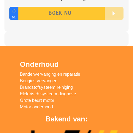
Onderhoud
Bandenvervanging en reparatie
Bougies vervangen
Brandstofsysteem reiniging
Elektrisch systeem diagnose
Grote beurt motor
Motor onderhoud
Bekend van: