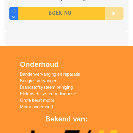
Onderhoud
Bandenvervanging en reparatie
Bougies vervangen
Brandstofsysteem reiniging
Elektrisch systeem diagnose
Grote beurt motor
Motor onderhoud
Bekend van: