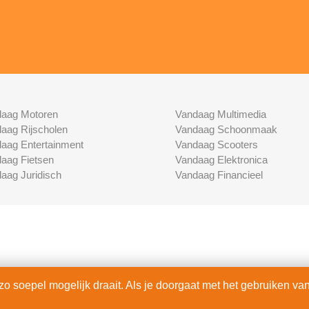
aag Motoren
Vandaag Multimedia
aag Rijscholen
Vandaag Schoonmaak
aag Entertainment
Vandaag Scooters
aag Fietsen
Vandaag Elektronica
aag Juridisch
Vandaag Financieel
 soepel mogelijk draait. Als je doorgaat met het gebruiken van