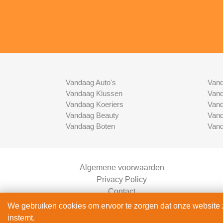
Vandaag Auto's
Vand
Vandaag Klussen
Vand
Vandaag Koeriers
Vand
Vandaag Beauty
Vand
Vandaag Boten
Vand
Algemene voorwaarden
Privacy Policy
Contact
Bedrijven Inlog
We gebruiken cookies om ervoor te zorgen dat onze website zo
instemt.