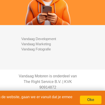
Vandaag Development
Vandaag Marketing
Vandaag Fotografie
Vandaag Motoren is onderdeel van
The Right Service B.V. | KVK
90914872
© 2020 - 2026
 de website, gaan we er vanuit dat je ermee
alle rechten voorbehouden.
Oke