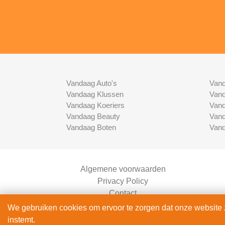
Vandaag Auto's
Vand
Vandaag Klussen
Vand
Vandaag Koeriers
Vand
Vandaag Beauty
Vand
Vandaag Boten
Vand
Algemene voorwaarden
Privacy Policy
Contact
Bedrijven Inlog
We gebruiken cookies om ervoor te zorgen dat onze website zo
instemt.