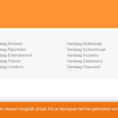
aag Motoren
Vandaag Multimedia
aag Rijscholen
Vandaag Schoonmaak
aag Entertainment
Vandaag Scooters
aag Fietsen
Vandaag Elektronica
aag Juridisch
Vandaag Financieel
 soepel mogelijk draait. Als je doorgaat met het gebruiken van