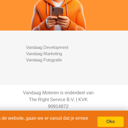
Vandaag Development
Vandaag Marketing
Vandaag Fotografie
Vandaag Motoren is onderdeel van
The Right Service B.V. | KVK
90914872
© 2020 - 2026
 de website, gaan we er vanuit dat je ermee
alle rechten voorbehouden.
Oke