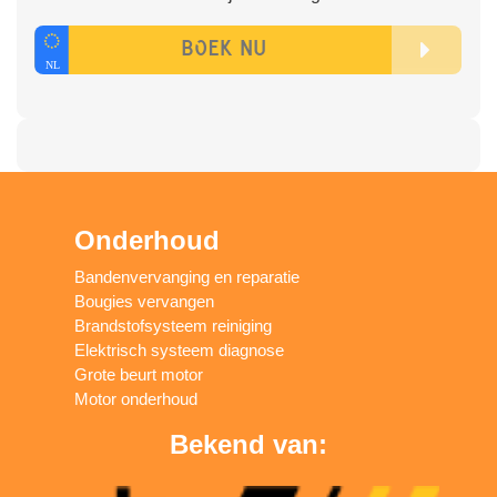
Onderhoud
Bandenvervanging en reparatie
Bougies vervangen
Brandstofsysteem reiniging
Elektrisch systeem diagnose
Grote beurt motor
Motor onderhoud
Bekend van: