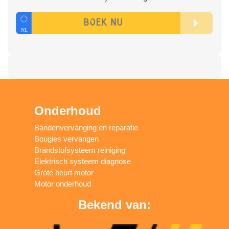
Onderhoud
Bandenvervanging en reparatie
Bougies vervangen
Brandstofsysteem reiniging
Elektrisch systeem diagnose
Grote beurt motor
Motor onderhoud
Bekend van: