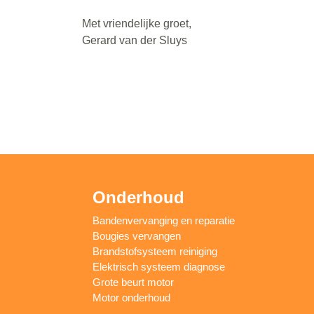
Met vriendelijke groet,
Gerard van der Sluys
Onderhoud
Bandenvervanging en reparatie
Bougies vervangen
Brandstofsysteem reiniging
Elektrisch systeem diagnose
Grote beurt motor
Motor onderhoud