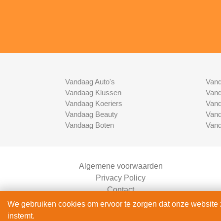
Vandaag Auto's
Vand
Vandaag Klussen
Vand
Vandaag Koeriers
Vand
Vandaag Beauty
Vand
Vandaag Boten
Vand
Algemene voorwaarden
Privacy Policy
Contact
Bedrijven Inlog
We gebruiken cookies om ervoor te zorgen dat onze website zo
instemt.