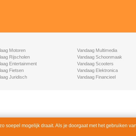
aag Motoren
Vandaag Multimedia
aag Rijscholen
Vandaag Schoonmaak
aag Entertainment
Vandaag Scooters
aag Fietsen
Vandaag Elektronica
aag Juridisch
Vandaag Financieel
 soepel mogelijk draait. Als je doorgaat met het gebruiken van