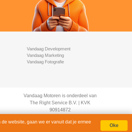
Vandaag Development
Vandaag Marketing
Vandaag Fotografie
Vandaag Motoren is onderdeel van
The Right Service B.V. | KVK
90914872
© 2020 - 2026
 de website, gaan we er vanuit dat je ermee
alle rechten voorbehouden.
Oke