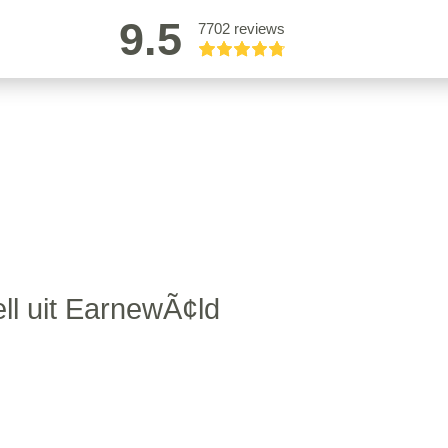
9.5
7702 reviews
ll uit EarnewÃ¢ld