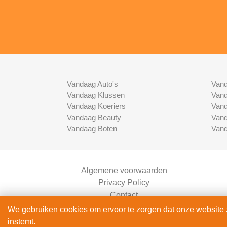
Vandaag Auto's
Vand
Vandaag Klussen
Vand
Vandaag Koeriers
Vand
Vandaag Beauty
Vand
Vandaag Boten
Vand
Algemene voorwaarden
Privacy Policy
Contact
Bedrijven Inlog
We gebruiken cookies om ervoor te zorgen dat onze website zo
instemt.