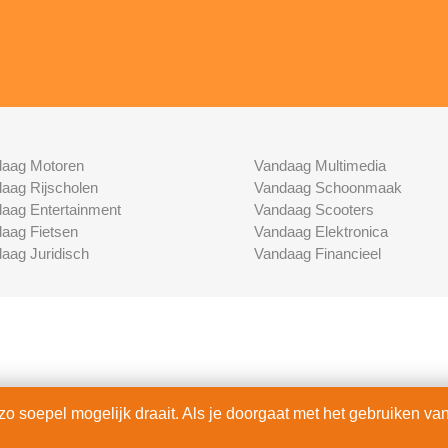
aag Motoren
Vandaag Multimedia
aag Rijscholen
Vandaag Schoonmaak
aag Entertainment
Vandaag Scooters
aag Fietsen
Vandaag Elektronica
aag Juridisch
Vandaag Financieel
 soepel mogelijk draait. Als je doorgaat met het gebruiken van