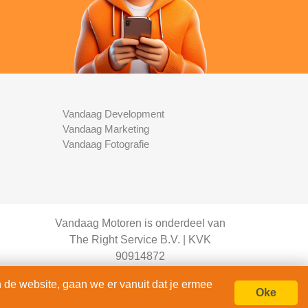
Vandaag Development
Vandaag Marketing
Vandaag Fotografie
Vandaag Motoren is onderdeel van
The Right Service B.V. | KVK
90914872
© 2020 - 2026
 de website, gaan we er vanuit dat je ermee
alle rechten voorbehouden.
Oke