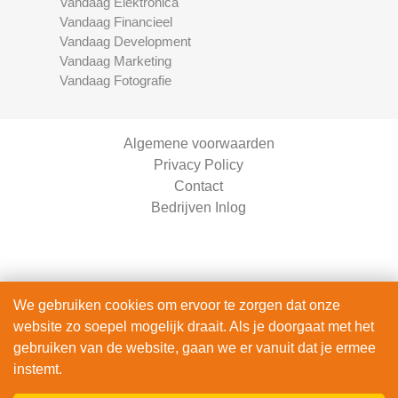
Vandaag Elektronica
Vandaag Financieel
Vandaag Development
Vandaag Marketing
Vandaag Fotografie
Algemene voorwaarden
Privacy Policy
Contact
Bedrijven Inlog
We gebruiken cookies om ervoor te zorgen dat onze
website zo soepel mogelijk draait. Als je doorgaat met het
Vandaag Motoren is onderdeel van
gebruiken van de website, gaan we er vanuit dat je ermee
The Right Service B.V. | KVK 90914872
instemt.
© 2020 - 2026