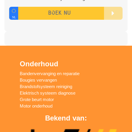
Onderhoud
Bandenvervanging en reparatie
Bougies vervangen
Brandstofsysteem reiniging
Elektrisch systeem diagnose
Grote beurt motor
Motor onderhoud
Bekend van: