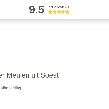
9.5
7702 reviews
er Meulen uit Soest
e afhandeling