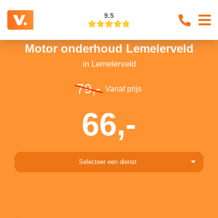
9.5
Motor onderhoud Lemelerveld
in Lemelerveld
79,-
Vanaf prijs
66,-
Selecteer een dienst