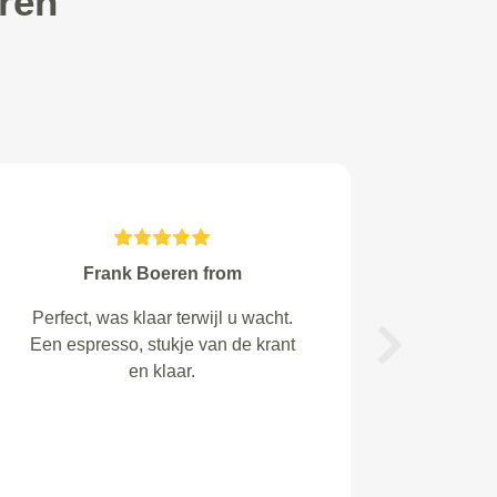
ren
Joshua de Hek from Anjum
Erg behulpzaam en vriendelijk.
Op vakantie viel de
Next
airconditioning uit. Hij werd
gevuld en moesten einde vakantie
terug komen om te zien waar het
lek zat. Wij hadden geen tijd om
het te laten repareren daarom