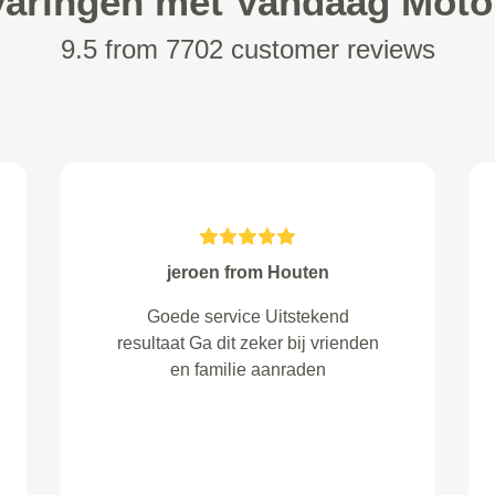
varingen met Vandaag Moto
9.5 from 7702 customer reviews
K.J.Keus from Naaldwijk
zeer nauwkeurig uitgevoerd en
echt klant vriendelijk. Helemaal
TOP