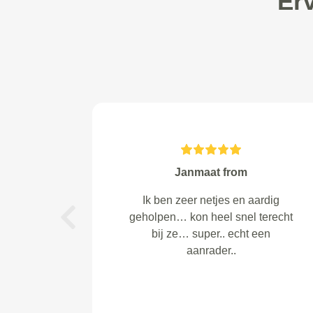
Er
van der Laan from Weesp
Keuring en reparatie duurde iets
langer dan verwacht. Verder prima
Previous