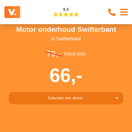
9.5
Motor onderhoud Swifterbant
in Swifterbant
79,-
Vanaf prijs
66,-
Selecteer een dienst