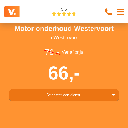
9.5
Motor onderhoud Westervoort
in Westervoort
79,-
Vanaf prijs
66,-
Selecteer een dienst