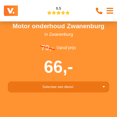
9.5
Motor onderhoud Zwanenburg
in Zwanenburg
79,-
Vanaf prijs
66,-
Selecteer een dienst